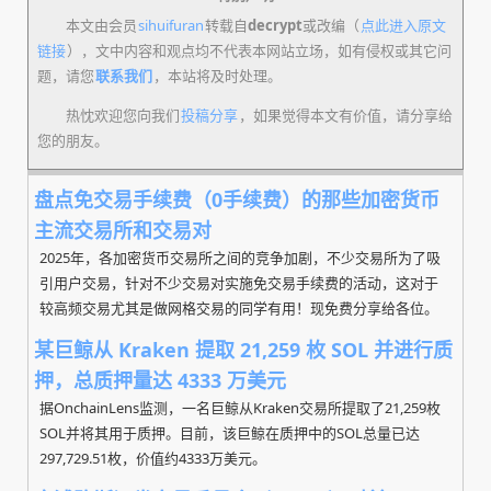
本文由会员
sihuifuran
转载自
decrypt
或改编（
点此进入原文
链接
），文中内容和观点均不代表本网站立场，如有侵权或其它问
题，请您
联系我们
，本站将及时处理。
热忱欢迎您向我们
投稿分享
，如果觉得本文有价值，请分享给
您的朋友。
盘点免交易手续费（0手续费）的那些加密货币
主流交易所和交易对
2025年，各加密货币交易所之间的竞争加剧，不少交易所为了吸
引用户交易，针对不少交易对实施免交易手续费的活动，这对于
较高频交易尤其是做网格交易的同学有用！现免费分享给各位。
某巨鲸从 Kraken 提取 21,259 枚 SOL 并进行质
押，总质押量达 4333 万美元
据OnchainLens监测，一名巨鲸从Kraken交易所提取了21,259枚
SOL并将其用于质押。目前，该巨鲸在质押中的SOL总量已达
297,729.51枚，价值约4333万美元。