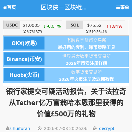
区块侠－区块链学习网站，人人都懂区块链
首页
菜单
USDC
SOL
$1.0005
↓
$75.52
↑
-0.01%
1.81%
￥6.761379
￥510.36416
老牌数字货币交易所
OKX(欧易)
最好用的套利、赚币策略工具
世界最大数字货币交易所
Binance(币安)
2026年币安注册详解
数字货币交易所
Huobi(火币)
2026年火币注册及返佣教程
银行家提交可疑活动报告，关于法拉奇
从Tether亿万富翁哈本恩那里获得的
价值£500万的礼物
sihuifuran
2026-07-08 20:26:06
decrypt