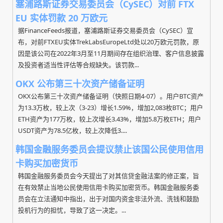
塞浦路斯证券交易委员会（CySEC）对前 FTX
EU 实体罚款 20 万欧元
据FinanceFeeds报道，塞浦路斯证券交易委员会（CySEC）宣
布，对前FTXEU实体TrekLabsEuropeLtd处以20万欧元罚款，原
因是该公司在2022年3月至11月期间存在组织治理、客户信息披露
及投资者适当性评估等合规缺失。该罚款...
OKX 公布第三十次资产储备证明
OKX公布第三十次资产储备证明（快照日期4-07）。用户BTC资产
为13.3万枚，较上次（3-23）增长1.59%，增加2,083枚BTC；用户
ETH资产为177万枚，较上次增长3.43%，增加5.8万枚ETH；用户
USDT资产为78.5亿枚，较上次降低3....
韩国金融服务委员会提议禁止该国公民使用信用
卡购买加密货币
韩国金融服务委员会今天提出了对其信贷金融法案的修正案，旨
在有效禁止当地公民使用信用卡购买加密货币。韩国金融服务委
员会在立法通知中指出，出于对国内资金非法外流、洗钱和鼓励
投机行为的担忧，导致了这一决定。...