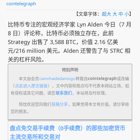
cointelegraph
【文章字体：
超大
大
中
小
】
比特币专注的宏观经济学家 Lyn Alden 今日（7 月
8 日）评论称，比特币必须独立存在，此前
Strategy 出售了 3,588 BTC，价值 2.16 亿美
元/216 million 美元。Alden 还警告了与 STRC 相
关的杠杆风险。
特别声明
本文由会员
cainvhaidedamogu
转载自
cointelegraph
或改编
（
点此进入原文链接
），文中内容和观点均不代表本网站立场，如
有侵权或其它问题，请您
联系我们
，本站将及时处理。
热忱欢迎您向我们
投稿分享
，如果觉得本文有价值，请分享给
您的朋友。
盘点免交易手续费（0手续费）的那些加密货币
主流交易所和交易对