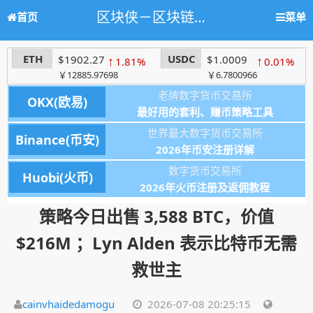
区块侠－区块链学习网站，人人都懂区块链
首页
菜单
ETH
USDC
$1902.27
↑
$1.0009
↑
1.81%
0.01%
￥12885.97698
￥6.7800966
老牌数字货币交易所
OKX(欧易)
最好用的套利、赚币策略工具
世界最大数字货币交易所
Binance(币安)
2026年币安注册详解
数字货币交易所
Huobi(火币)
2026年火币注册及返佣教程
策略今日出售 3,588 BTC，价值
$216M ；Lyn Alden 表示比特币无需
救世主
cainvhaidedamogu
2026-07-08 20:25:15