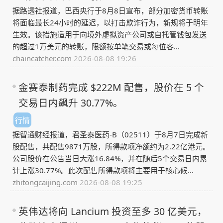
据路透社报道，巴西央行于8月8日宣布，部分加密货币转账
将面临最长24小时的延迟，以打击欺诈行为，新规将于明年
生效。该措施适用于向境外虚拟资产公司或自托管钱包发送
的超过1万美元的转账，限额按单笔交易或每位客...
chaincatcher.com
2026-08-08 19:26
金赛泰制药完成 $222M 配售，股价在 5 个
交易日内飙升 30.77%。
行情
据智通财经报道，君圣泰医药-B（02511）于8月7日完成新
股配售，共配售9871万股，所得款项净额约为2.22亿港元。
公司股价在公告当日大涨16.84%，并在随后5个交易日内累
计上涨30.77%。此次配售所得款项将主要用于核心候...
zhitongcaijing.com
2026-08-08 19:25
英伟达将向 Lancium 投资至多 30 亿美元，