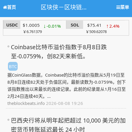
区块侠－区块链学习网站，人人都懂区块链
首页
菜单
USDC
SOL
$1.0005
↓
$75.41
↑
-0.01%
2.4%
￥6.761379
￥509.62078
Coinbase比特币溢价指数于8月8日跌
至-0.0759%，创82天来新低。
BTC
据CoinGlass数据，Coinbase的比特币溢价指数从5月19日至
8月8日连续82天处于负值区间，最新读数为-0.0759%，创下
该指数推出以来最长的连续记录。此前的纪录是从1月16日至
2月24日连续40天。...
theblockbeats.info
2026-08-08 19:26
巴西央行将从明年起把超过 10,000 美元的加
密货币转账延迟最长 24 小时