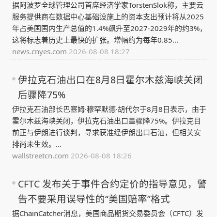
据阿波罗全球管理公司首席经济学家TorstenSlok称，主要云
服务提供商在数据中心基础设施上的资本支出预计将从2025
年占美国国内生产总值的1.4%飙升至2027-2029年的约3%，
这将标志着历史上最快的扩张。增幅约为每年0.85...
news.cnyes.com
2026-08-08 18:27
伊拉克石油出口在8月8日霍尔木兹海峡关闭
后骤降75%
伊拉克石油部长巴塞姆·穆罕默德·胡代尔于8月8日表示，由于
霍尔木兹海峡关闭，伊拉克石油出口量骤降75%。伊拉克目
前正与伊朗进行谈判，寻求获准经伊朗出口石油，但相关安
排尚未生效。...
wallstreetcn.com
2026-08-08 18:26
CFTC 发布关于事件合约定价的指导意见，警
告不要采用误导性的“美国赔率”格式
据ChainCatcher消息，美国商品期货交易委员会（CFTC）发