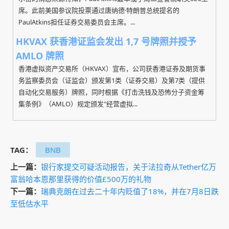
席。此前美国参议院投票通过唐纳德·特朗普总统提名的
PaulAtkins担任证券交易委员会主席。...
HKVAX 获香港证监会发出 1,7 号牌照并授予
AMLO 牌照
香港虚拟资产交易所（HKVAX）宣布，公司获香港证券及期货事
务监察委员会（证监会）颁发第1类（证券交易）及第7类（提供
自动化交易服务）牌照，同时根据《打击洗钱及恐怖分子资金筹
集条例》（AMLO）规定颁发"经营虚拟...
TAG：
BNB
上一篇：
银行家提交可疑活动报告，关于法拉奇从Tether亿万
富翁哈本恩那里获得的价值£500万的礼物
下一篇：
瑞典克朗在过去二十年内贬值了18%，并在7月8日跌
至低估水平