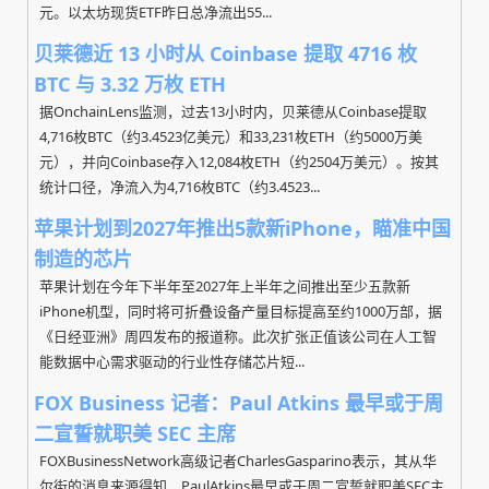
元。以太坊现货ETF昨日总净流出55...
贝莱德近 13 小时从 Coinbase 提取 4716 枚
BTC 与 3.32 万枚 ETH
据OnchainLens监测，过去13小时内，贝莱德从Coinbase提取
4,716枚BTC（约3.4523亿美元）和33,231枚ETH（约5000万美
元），并向Coinbase存入12,084枚ETH（约2504万美元）。按其
统计口径，净流入为4,716枚BTC（约3.4523...
苹果计划到2027年推出5款新iPhone，瞄准中国
制造的芯片
苹果计划在今年下半年至2027年上半年之间推出至少五款新
iPhone机型，同时将可折叠设备产量目标提高至约1000万部，据
《日经亚洲》周四发布的报道称。此次扩张正值该公司在人工智
能数据中心需求驱动的行业性存储芯片短...
FOX Business 记者：Paul Atkins 最早或于周
二宣誓就职美 SEC 主席
FOXBusinessNetwork高级记者CharlesGasparino表示，其从华
尔街的消息来源得知，PaulAtkins最早或于周二宣誓就职美SEC主