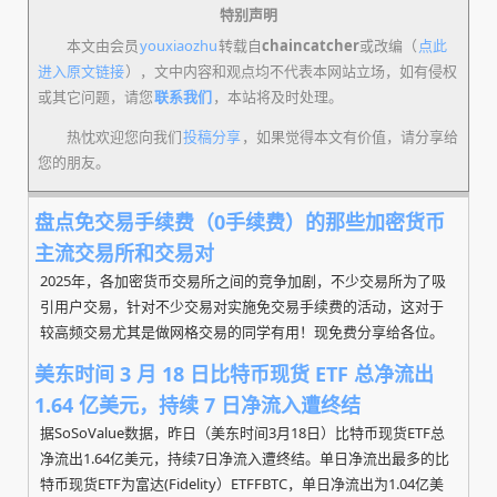
特别声明
本文由会员
youxiaozhu
转载自
chaincatcher
或改编（
点此
进入原文链接
），文中内容和观点均不代表本网站立场，如有侵权
或其它问题，请您
联系我们
，本站将及时处理。
热忱欢迎您向我们
投稿分享
，如果觉得本文有价值，请分享给
您的朋友。
盘点免交易手续费（0手续费）的那些加密货币
主流交易所和交易对
2025年，各加密货币交易所之间的竞争加剧，不少交易所为了吸
引用户交易，针对不少交易对实施免交易手续费的活动，这对于
较高频交易尤其是做网格交易的同学有用！现免费分享给各位。
美东时间 3 月 18 日比特币现货 ETF 总净流出
1.64 亿美元，持续 7 日净流入遭终结
据SoSoValue数据，昨日（美东时间3月18日）比特币现货ETF总
净流出1.64亿美元，持续7日净流入遭终结。单日净流出最多的比
特币现货ETF为富达(Fidelity）ETFFBTC，单日净流出为1.04亿美