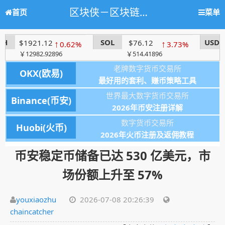
区块侠－区块链学习网站，人人都懂区块链
首页
菜单
SOL
USDC
↑
$76.12
↑
$1.0006
↑
0.62%
3.73%
0
896
￥514.41896
￥6.7620548
老牌数字货币交易所
OKX(欧易)
最好用的套利、赚币策略工具
世界最大数字货币交易所
Binance(币安)
2026年币安注册详解
数字货币交易所
Huobi(火币)
2026年火币注册及返佣教程
币安稳定币储备已达 530 亿美元，市
场份额上升至 57%
youxiaozhu
2026-07-08 20:26:39
chaincatcher