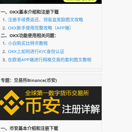
$135.48
↑
XSOXL
5.37%
￥917.74152
一、OKX基本介绍和注册下载
$0.6954
↓
FIL
注册手续费返还、领盲盒奖励图文攻略
-2.51%
￥4.7106396
OKX新手使用完整攻略（APP端）
$504.75
↓
ZEC
-0.71%
二、OKX功能使用相关问题：
￥3419.1765
小白购买比特币教程
$0.6743
↓
SUI
-1.71%
OKX上如何进行KYC身份认证
￥4.5677082
在欧易APP端进行网格交易的套利图文教程
专题：交易所Binance(币安)
一、币安基本介绍和注册下载