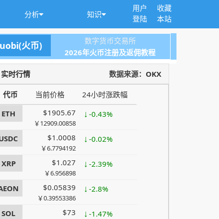
用户
收藏
分析
知识
登陆
本站
数字货币交易所
uobi(火币)
$0.2989
↑
GRVT
7.2%
2026年火币注册及返佣教程
￥2.0247486
$64421.2
↓
BTC
-0.62%
实时行情
数据来源：
OKX
￥436389.2088
代币
当前价格
24小时涨跌幅
$1905.67
↓
ETH
-0.43%
￥12909.00858
$1.0008
↓
USDC
-0.02%
￥6.7794192
$1.027
↓
XRP
-2.39%
￥6.956898
$0.05839
↓
AEON
-2.8%
￥0.39553386
$73
↓
SOL
-1.47%
￥494.502