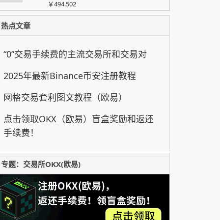
$1274.15
↑
XSNDK
3.03%
￥8631.0921
热点文章
$0.2033
↑
ADA
7.74%
￥1.3771542
$0.06938
↓
DOGE
-0.64%
“0”交易手续费的主流交易所和交易对
￥0.46998012
2025年最新Binance币安注册教程
$891.54
↑
XMU
2.52%
￥6039.29196
网格交易套利图文教程（欧易）
$114.4
↑
XSPCX
4.05%
￥774.9456
点击领取OKX（欧易）盲盒奖励和返还
$55.652
↓
HYPE
-1.12%
手续费！
￥376.986648
$4272.6
↑
XAUT
0.74%
￥28942.5924
专题：交易所OKX(欧易)
$0.04249
↑
BICO
42.73%
￥0.28782726
$87.78
↑
OKB
1.9%
￥594.62172