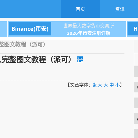
首页
资讯
世界最大数字货币交易所
Binance(币安)
H
2026年币安注册详解
整图文教程（派可）
人完整图文教程（派可）
【文章字体：
超大
大
中
小
】