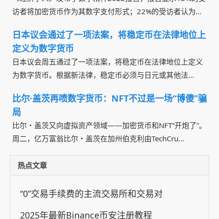
访者将加密货币作为其数字支付形式；22%的受访者认为...
日本议会通过了一项法案，将稳定币在法律地位上
定义为数字货币
日本议会周五通过了一项法案，将稳定币在法律地位上定义
为数字货币。根据新法律，稳定币必须与日元或其他法...
比尔·盖茨再喷数字货币：NFT不过是一场“博傻”骗
局
比尔・盖茨又向虚拟资产领域――加密货币和NFT“开炮了”。
周二，亿万富翁比尔・盖茨在加州伯克利由TechCru...
热点文章
“0”交易手续费的主流交易所和交易对
2025年最新Binance币安注册教程