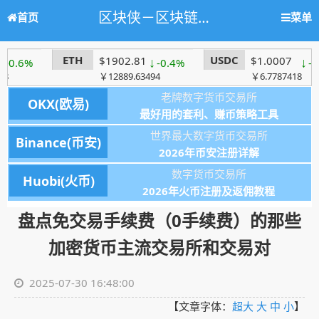
区块侠－区块链学习网站，人人都懂区块链
首页
菜单
ETH
USDC
$1902.81
↓
$1.0007
↓
-0.4%
-0.02%
￥12889.63494
￥6.7787418
老牌数字货币交易所
OKX(欧易)
最好用的套利、赚币策略工具
世界最大数字货币交易所
Binance(币安)
2026年币安注册详解
数字货币交易所
Huobi(火币)
2026年火币注册及返佣教程
盘点免交易手续费（0手续费）的那些
加密货币主流交易所和交易对
2025-07-30 16:48:00
【文章字体：
超大
大
中
小
】