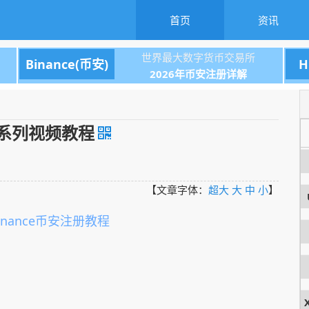
首页
资讯
世界最大数字货币交易所
Binance(币安)
H
2026年币安注册详解
系列视频教程
【文章字体：
超大
大
中
小
】
inance币安注册教程