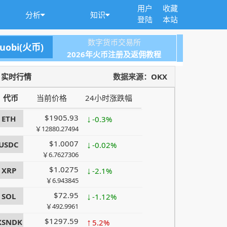
用户
收藏
分析
知识
登陆
本站
数字货币交易所
uobi(火币)
2026年火币注册及返佣教程
$0.29342
↑
GRVT
3.56%
实时行情
￥1.98293236
数据来源：
OKX
$64415.1
↓
BTC
-0.63%
代币
当前价格
24小时涨跌幅
￥435317.2458
$1905.93
↓
ETH
-0.3%
￥12880.27494
$1.0007
↓
USDC
-0.02%
￥6.7627306
$1.0275
↓
XRP
-2.1%
￥6.943845
$72.95
↓
SOL
-1.12%
￥492.9961
$1297.59
↑
XSNDK
5.2%