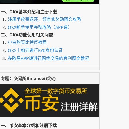
1.98%
￥592.74418
一、OKX基本介绍和注册下载
$137.98
↑
XSOXL
8.23%
注册手续费返还、领盲盒奖励图文攻略
￥932.46884
OKX新手使用完整攻略（APP端）
$0.696
↓
FIL
-2.3%
二、OKX功能使用相关问题：
￥4.703568
小白购买比特币教程
$504.16
↓
ZEC
-0.33%
￥3407.11328
OKX上如何进行KYC身份认证
$1.0011
↑
在欧易APP端进行网格交易的套利图文教程
USDG
0.01%
￥6.7654338
专题：交易所Binance(币安)
一、币安基本介绍和注册下载