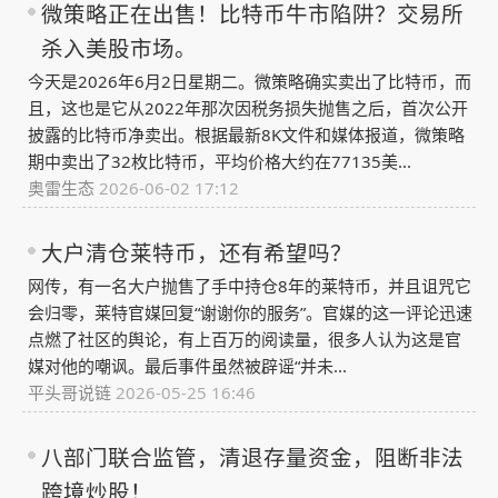
微策略正在出售！比特币牛市陷阱？交易所
杀入美股市场。
今天是2026年6月2日星期二。微策略确实卖出了比特币，而
且，这也是它从2022年那次因税务损失抛售之后，首次公开
披露的比特币净卖出。根据最新8K文件和媒体报道，微策略
期中卖出了32枚比特币，平均价格大约在77135美...
奥雷生态
2026-06-02 17:12
大户清仓莱特币，还有希望吗？
网传，有一名大户抛售了手中持仓8年的莱特币，并且诅咒它
会归零，莱特官媒回复“谢谢你的服务”。官媒的这一评论迅速
点燃了社区的舆论，有上百万的阅读量，很多人认为这是官
媒对他的嘲讽。最后事件虽然被辟谣“并未...
平头哥说链
2026-05-25 16:46
八部门联合监管，清退存量资金，阻断非法
跨境炒股！