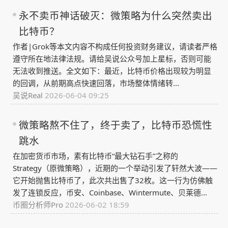
永不卖币神话破灭：微策略为什么突然卖出
比特币？
作者|Grok等本文内容不构成任何投资财务建议，请读者严格
遵守所在地法律法规。请给吴说公众号加上星标，否则可能
无法收到推送。全文如下：最近，比特币价格出现较为明显
的回调，从前期高点快速回落，市场整体情绪转...
吴说Real
2026-06-04 09:25
微策略熬不住了，终于卖了，比特币恐慌性
跳水
在加密货币市场，素有比特币“最大钻石手”之称的
Strategy（原微策略），近期的一个举动引发了轩然大波——
它开始抛售比特币了，此次共出售了32枚。这一行为仿佛触
发了连锁反应，币安、Coinbase、Wintermute、贝莱德...
币圈分析师Pro
2026-06-02 18:59