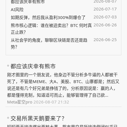
2026-08-07
都应该庆幸有熊市
2026-07-17
AI风险
2026-07-03
如期反弹，然后我从盈利300%到爆仓了
2026-06-26
熊市核心逻辑：谁在被迫卖出？BTC 何时真
正止跌？
2026-06-25
从社会学的角度，聊聊区块链是否还是趋
势？
都应该庆幸有熊市
刚才圈里的一个朋友说，他身边不管分析多牛逼的人都被干
死了，不管是MEME、大A、美股、BTC、山寨都是；然后又
说还是有几个好兄弟是挣钱了的，分析原因说是：赢的人，
都是懂得克制，知道适可而止，能够管理得了自己欲...
Meta星空pro
2026-08-07 21:32
交易所黑天鹅要来了？
短短两天接连爆出两桩大事，熊市里交易所接连倒闭似乎已