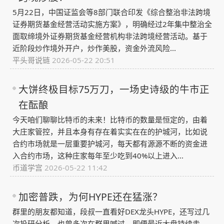
5月22日，中国证监会等8部门联合印发《综合整治非法跨境
证券期货基金经营活动实施方案》，明确经过2年集中整治全
面取缔境外证券期货基金经营机构非法跨境经营活动。基于
近阶段炒作境外开户，炒作美股，资金外流风险...
平头哥说链
2026-05-22 20:51
大饼终极目标75万刀，一场史诗级的牛市正
在酝酿
今天咱们聊聊比特币的未来！比特币的数量是恒定的，由着
大庄家管控，并且本身有存在着实实在在的护城河，比如说
合约市场就是一层重要护城河，每天都有源源不断的资金进
入合约市场，这种庄家每年至少吃到40%以上进入...
币道学宫
2026-05-22 11:42
加密普跌，为何HYPE还在猛涨？
群里的朋友都知道，段叔一直看好DEX龙头HYPE，还写过几
次投研分析，也曾多次在群里喊过。即便最近大盘持续走