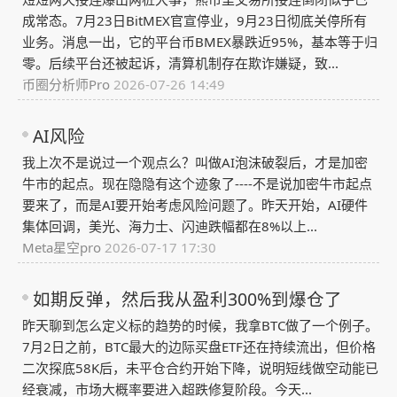
成常态。7月23日BitMEX官宣停业，9月23日彻底关停所有
业务。消息一出，它的平台币BMEX暴跌近95%，基本等于归
零。后续平台还被起诉，清算机制存在欺诈嫌疑，致...
币圈分析师Pro
2026-07-26 14:49
AI风险
我上次不是说过一个观点么？叫做AI泡沫破裂后，才是加密
牛市的起点。现在隐隐有这个迹象了----不是说加密牛市起点
要来了，而是AI要开始考虑风险问题了。昨天开始，AI硬件
集体回调，美光、海力士、闪迪跌幅都在8%以上...
Meta星空pro
2026-07-17 17:30
如期反弹，然后我从盈利300%到爆仓了
昨天聊到怎么定义标的趋势的时候，我拿BTC做了一个例子。
7月2日之前，BTC最大的边际买盘ETF还在持续流出，但价格
二次探底58K后，未平仓合约开始下降，说明短线做空动能已
经衰减，市场大概率要进入超跌修复阶段。今天...