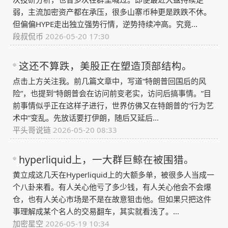
弱，主流加密资产都在承压，很多山寨币种更是跌跌不休。
但偏偏HYPE走出独立强势行情，逆势持续冲高。究竟...
段叔侃币
2026-05-20 17:30
这还不算跌，美股正在塑造顶部结构。
点击上方关注我。前几篇文章中，写道“特朗普回国后的风
险”，也提到“特朗普会在访问前变老实，访问后搞事情。”目
前事情似乎正在这样子进行，世界仿佛又在特朗普的“行为艺
术中”变乱。先放话要打伊朗，随后又延后...
平头哥说链
2026-05-20 08:33
hyperliquid上，一大群巨鲸在被围猎。
黄立成这几天在Hyperliquid上的大额多单，被很多人当成一
个八卦来看。有人关心他亏了多少钱，有人关心他会不会爆
仓，也有人关心市场是不是在故意狙击他。但如果只把这件
事理解成某个名人的交易翻车，其实就看浅了。...
加密星空
2026-05-19 10:34