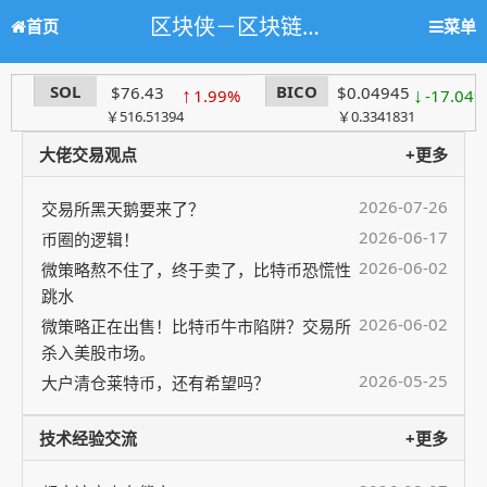
区块侠－区块链学习网站，人人都懂区块链
首页
菜单
SOL
BICO
$76.43
↑
$0.04945
↓
1.99%
-17.04%
￥516.51394
￥0.3341831
大佬交易观点
+更多
2026-07-26
交易所黑天鹅要来了？
2026-06-17
币圈的逻辑！
2026-06-02
微策略熬不住了，终于卖了，比特币恐慌性
跳水
2026-06-02
微策略正在出售！比特币牛市陷阱？交易所
杀入美股市场。
2026-05-25
大户清仓莱特币，还有希望吗？
技术经验交流
+更多